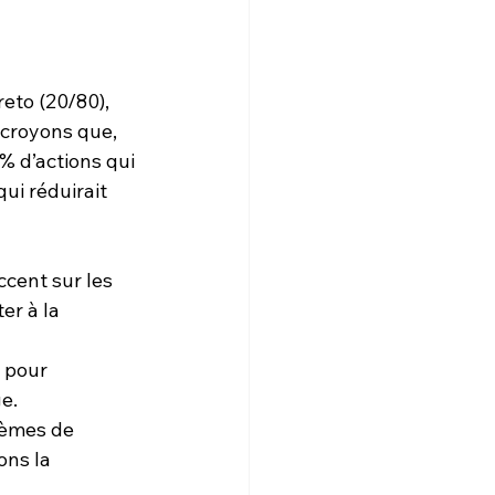
to (20/80), 
 croyons que, 
 % d’actions qui 
ui réduirait 
ccent sur les 
er à la 
 pour 
e.
tèmes de 
ons la 