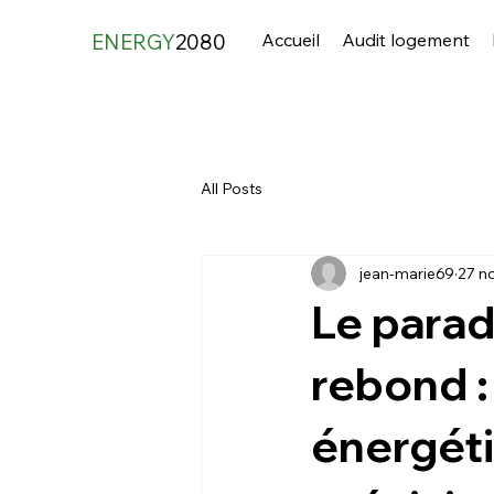
Accueil
Audit logement
ENERGY
2080
All Posts
jean-marie69
27 n
Le parad
rebond :
énergéti