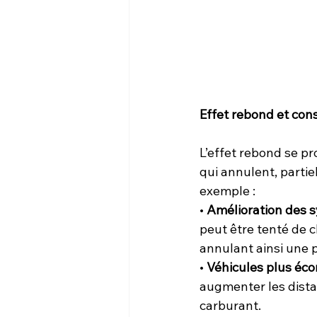
Effet rebond et co
L’effet rebond se pr
qui annulent, parti
exemple :
• 
Amélioration des 
peut être tenté de 
annulant ainsi une 
• 
Véhicules plus éc
augmenter les dista
carburant.