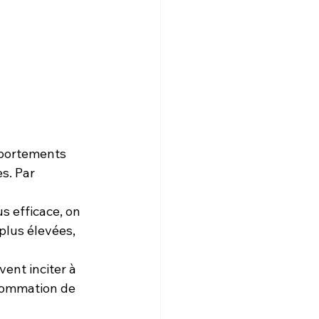
mportements 
s. Par 
s efficace, on 
lus élevées, 
vent inciter à 
nsommation de 