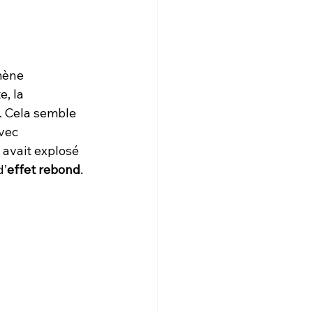
mène 
, la 
 Cela semble 
vec 
 avait explosé 
d’
effet rebond
.