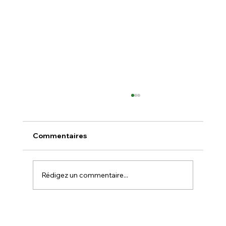
Commentaires
Rédigez un commentaire...
Electricité 2026 : trois tarifs, mais une
seule logique → plus vous êtes